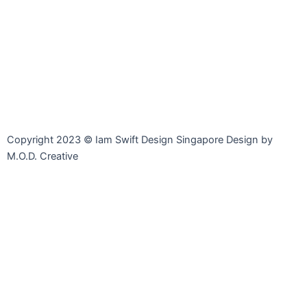
Facebook-
Whatsapp
Telegram
Instagram
Facebook
messenger
Copyright 2023 © Iam Swift Design Singapore Design by
M.O.D. Creative