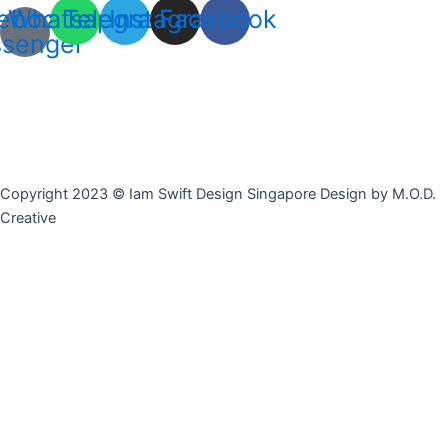
ebook-
Whatsapp
Telegram
Instagram
Facebook
senger
Copyright 2023 © Iam Swift Design Singapore Design by M.O.D.
Creative