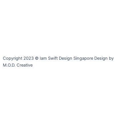
Facebook-
Whatsapp
Telegram
Instagram
Facebook
messenger
Copyright 2023 © Iam Swift Design Singapore Design by
M.O.D. Creative